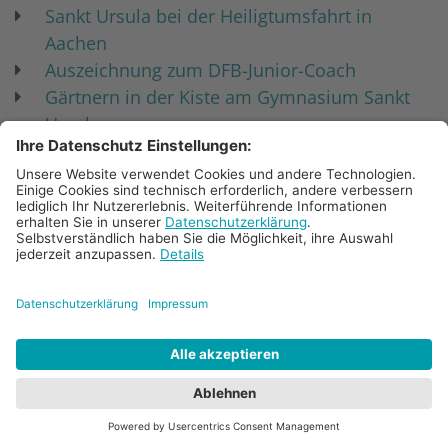
Sankt Ursula bei der Heiligtumsfahrt in
Aachen
Auszeichnung zum DFB-Junior-Coach
Gärtnern in der Kiste am Gymnasium Sankt
Ursula
Jugend- und Kammerchor im Aachener Dom
Friedenslauf erbringt 38.000 Euro
Art-Books: Kunstunterricht in der Oberstufe
Leseprojekt Bücherwürfel der Klasse 5
Doppelerfolg beim zdi-Robowettbewerb
Erste Sport- und Gesundheitsmesse am
Bischöflichen Gymnasium Sankt Ursula
Messias und 100,5-Charitykonzert: Sankt
Ursulas Chöre in Bestform
Landessieg beim Geschichtswettbewerb des
Bundespräsidenten