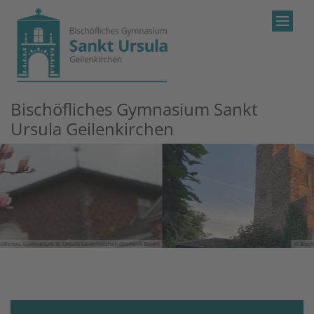
Zum Inhalt springen
Bischöfliches Gymnasium Sankt
Ursula Geilenkirchen
© Bischöfliches Gymnasium St. Ursula Geilenkirchen (Dominik Esser)