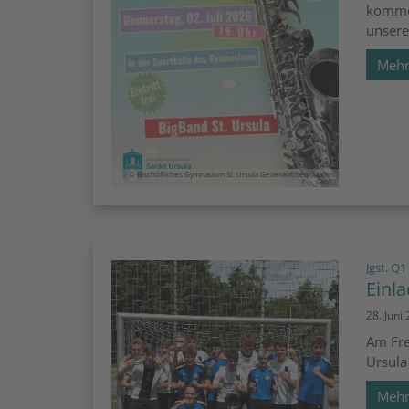
kommen
unsere
Meh
© Bischöfliches Gymnasium St. Ursula Geilenkirchen (Mathis
Groß)
Jgst. Q1
Einl
28. Juni
Am Fre
Ursula
Meh