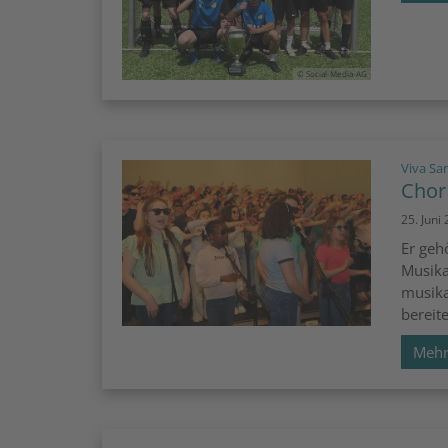
© Social-Media-AG
Viva Sa
Chor 
25. Juni
Er geh
Musika
musika
bereite
Meh