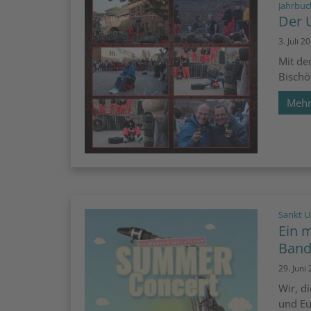
Jahrbuc
Der 
3. Juli 2
Mit de
Bischö
Meh
Sankt U
Ein 
Band
29. Juni
Wir, d
und Eu