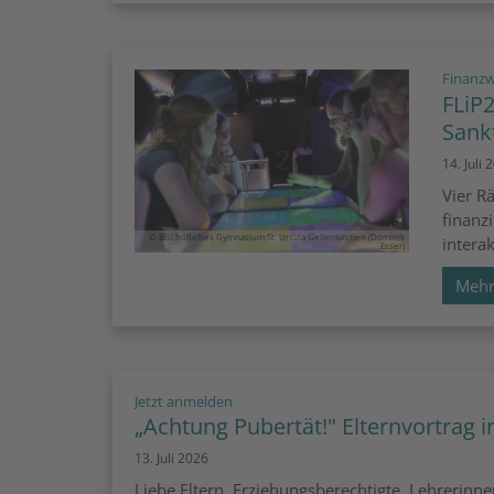
Finanzw
FLiP
Sank
14. Juli 
Vier R
finanz
© Bischöfliches Gymnasium St. Ursula Geilenkirchen (Dominik
intera
Esser)
Meh
:
Jetzt anmelden
„Achtung Pubertät!" Elternvortrag i
13. Juli 2026
Liebe Eltern, Erziehungsberechtigte, Lehrerin