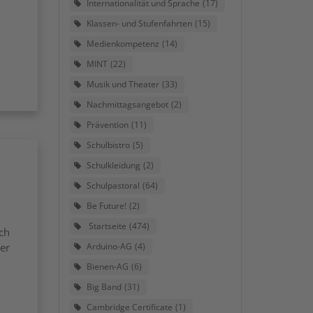
Internationalität und Sprache
17
Klassen- und Stufenfahrten
15
Medienkompetenz
14
MINT
22
Musik und Theater
33
Nachmittagsangebot
2
Prävention
11
Schulbistro
5
Schulkleidung
2
Schulpastoral
64
Be Future!
2
Startseite
474
ach
Arduino-AG
4
der
Bienen-AG
6
Big Band
31
Cambridge Certificate
1