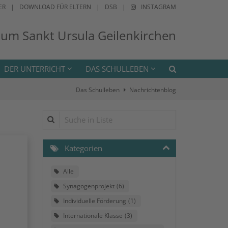
ER
DOWNLOAD FÜR ELTERN
DSB
INSTAGRAM
ium Sankt Ursula Geilenkirchen
DER UNTERRICHT
DAS SCHULLEBEN
Das Schulleben
Nachrichtenblog
Suche in Liste
Kategorien
Alle
Synagogenprojekt
6
Individuelle Förderung
1
Internationale Klasse
3