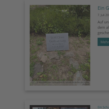
Ein 
7. Juli 2
Auf un
dem al
gesche
Meh
© Bischöfliches Gymnasium St. Ursula Geilenkirchen (Elke
Sieben)
Ein Sch