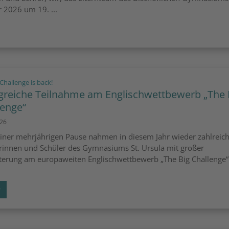
 2026 um 19. ...
:
Challenge is back!
lgreiche Teilnahme am Englischwettbewerb „The 
lenge“
026
iner mehrjährigen Pause nahmen in diesem Jahr wieder zahlreic
rinnen und Schüler des Gymnasiums St. Ursula mit großer
terung am europaweiten Englischwettbewerb „The Big Challenge“ t
r