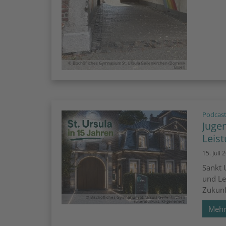
© Bischöfliches Gymnasium St. Ursula Geilenkirchen (Dominik
Esser)
Podcast
Jugen
Leis
15. Juli 
Sankt 
und Le
Zukunf
© Bischöfliches Gymnasium St. Ursula Geilenkirchen
(Literaturkurs, KI-generiert)
Meh