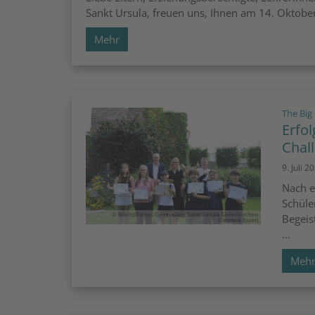
Sankt Ursula, freuen uns, Ihnen am 14. Oktober
Mehr
The Big 
Erfo
Chal
9. Juli 2
Nach e
Schüle
© Bischöfliches Gymnasium Sankt Ursula Geilenkirchen
Begeis
(Dominik Esser)
...
Meh