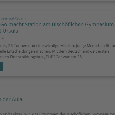
:
issen auf Rädern
2Go macht Station am Bischöflichen Gymnasium
t Ursula
2026
äder, 26 Tonnen und eine wichtige Mission: Junge Menschen fit fü
ielle Entscheidungen machen. Mit dem deutschlandweit ersten
ktiven Finanzbildungsbus „FLiP2Go“ war am 25. ...
r
n der Aula
nen und Lehrer, wir, das Elternteam des Bischöflichen Gymnasiums