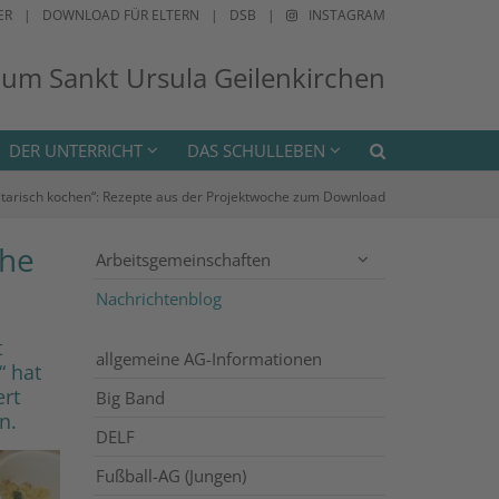
ER
DOWNLOAD FÜR ELTERN
DSB
INSTAGRAM
ium Sankt Ursula Geilenkirchen
DER UNTERRICHT
DAS SCHULLEBEN
tarisch kochen“: Rezepte aus der Projektwoche zum Download
che
Arbeitsgemeinschaften
Nachrichtenblog
t
allgemeine AG-Informationen
“ hat
ert
Big Band
n.
DELF
Fußball-AG (Jungen)