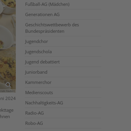
Fußball-AG (Mädchen)
Generationen AG
Geschichtswettbewerb des
Bundespräsidenten
Jugendchor
Jugendschola
Jugend debattiert
Juniorband
Kammerchor
enate Rauber)
Medienscouts
uni 2024
Nachhaltigkeits-AG
ekttage
Radio-AG
Ihnen
Robo-AG