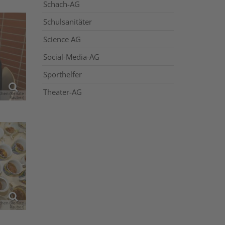
Schach-AG
Schulsanitäter
Science AG
Social-Media-AG
Sporthelfer
Theater-AG
rchen (Renate
Rauber)
rchen (Renate
Rauber)