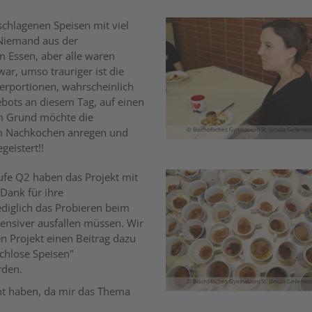
schlagenen Speisen mit viel
 Niemand aus der
m Essen, aber alle waren
ar, umso trauriger ist die
ierportionen, wahrscheinlich
bots an diesem Tag, auf einen
em Grund möchte die
um Nachkochen anregen und
© Bischöfliches Gymnasium St. Ursula Geilenki
geistert!!
tufe Q2 haben das Projekt mit
Dank für ihre
diglich das Probieren beim
tensiver ausfallen müssen. Wir
 Projekt einen Beitrag dazu
chlose Speisen"
rden.
© Bischöfliches Gymnasium St. Ursula Geilenki
cht haben, da mir das Thema