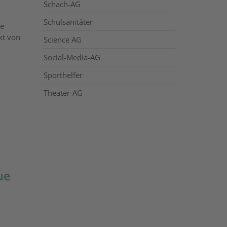
Schach-AG
Schulsanitäter
ne
kt von
Science AG
Social-Media-AG
Sporthelfer
Theater-AG
ue