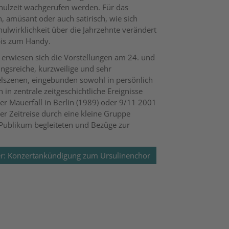
hulzeit wachgerufen werden. Für das
, amüsant oder auch satirisch, wie sich
ulwirklichkeit über die Jahrzehnte verändert
bis zum Handy.
 erwiesen sich die Vorstellungen am 24. und
ungsreiche, kurzweilige und sehr
lszenen, eingebunden sowohl in persönlich
 in zentrale zeitgeschichtliche Ereignisse
der Mauerfall in Berlin (1989) oder 9/11 2001
r Zeitreise durch eine kleine Gruppe
 Publikum begleiteten und Bezüge zur
eiler: Konzertankündigung zum Ursulinenchor