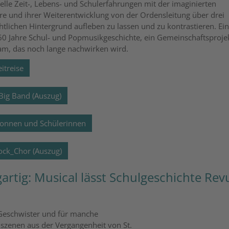
elle Zeit-, Lebens- und Schulerfahrungen mit der imaginierten
hre und ihrer Weiterentwicklung von der Ordensleitung über drei
tlichen Hintergrund aufleben zu lassen und zu kontrastieren. Ei
60 Jahre Schul- und Popmusikgeschichte, ein Gemeinschaftsproje
am, das noch lange nachwirken wird.
itreise
Big Band (Auszug)
 Nonnen und Schülerinnen
Rock_Chor (Auszug)
artig: Musical lässt Schulgeschichte Rev
 Geschwister und für manche
szenen aus der Vergangenheit von St.