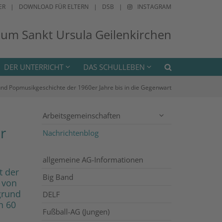
ER
DOWNLOAD FÜR ELTERN
DSB
INSTAGRAM
ium Sankt Ursula Geilenkirchen
DER UNTERRICHT
DAS SCHULLEBEN
- und Popmusikgeschichte der 1960er Jahre bis in die Gegenwart
Arbeitsgemeinschaften
r
Nachrichtenblog
allgemeine AG-Informationen
t der
Big Band
 von
grund
DELF
h 60
Fußball-AG (Jungen)