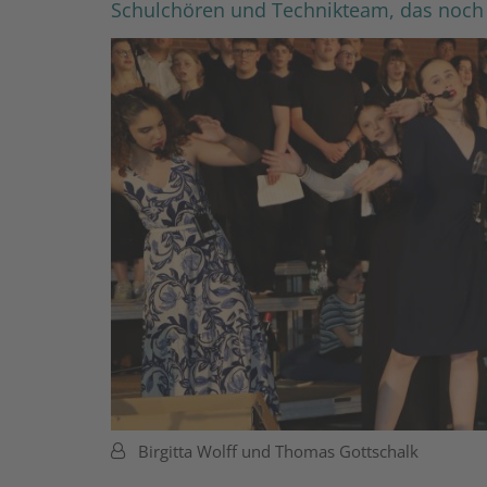
Schulchören und Technikteam, das noch 
Von:
Birgitta Wolff und Thomas Gottschalk