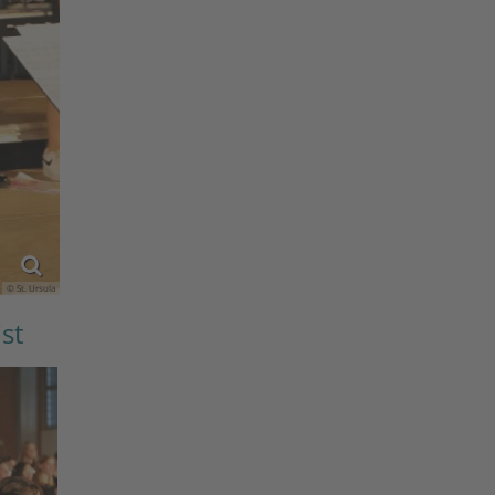
© St. Ursula
st