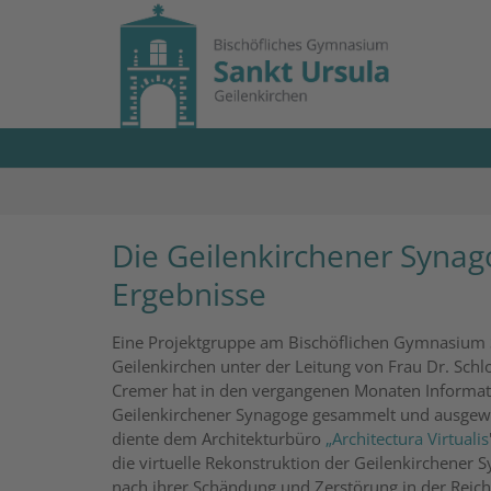
Zum Inhalt springen
Die Geilenkirchener Synago
Ergebnisse
Eine Projektgruppe am Bischöflichen Gymnasium 
Geilenkirchen unter der Leitung von Frau Dr. Sch
Cremer hat in den vergangenen Monaten Informat
Geilenkirchener Synagoge gesammelt und ausgewer
diente dem Architekturbüro
„Architectura Virtualis
die virtuelle Rekonstruktion der Geilenkirchener 
nach ihrer Schändung und Zerstörung in der Rei