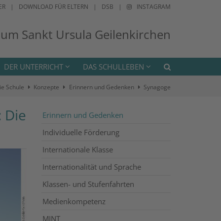
ER
DOWNLOAD FÜR ELTERN
DSB
INSTAGRAM
ium Sankt Ursula Geilenkirchen
DER UNTERRICHT
DAS SCHULLEBEN
ie Schule
Konzepte
Erinnern und Gedenken
Synagoge
: Die
Erinnern und Gedenken
Individuelle Förderung
Internationale Klasse
Internationalität und Sprache
Klassen- und Stufenfahrten
Medienkompetenz
MINT