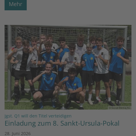
Mehr
© Social-Media-AG
:
Jgst. Q1 will den Titel verteidigen
Einladung zum 8. Sankt-Ursula-Pokal
28. Juni 2026