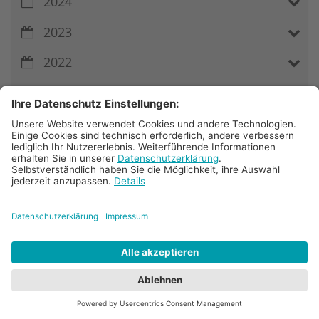
2024
2023
2022
2021
2020
2019
2018
2017
Kontakt
Bischöfliches Gymnasium Sankt Ursula