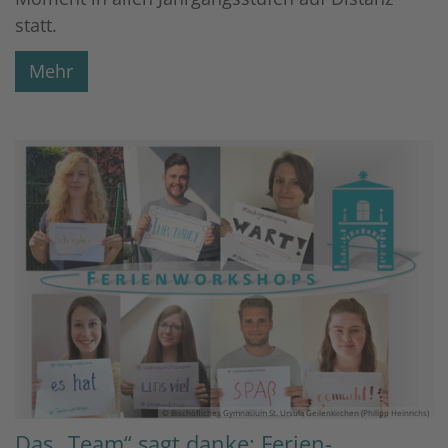
statt.
Mehr
© Bischöfliches Gymnasium St. Ursula Geilenkirchen (Philipp Heinrichs)
Das „Team“ sagt danke: Ferien-