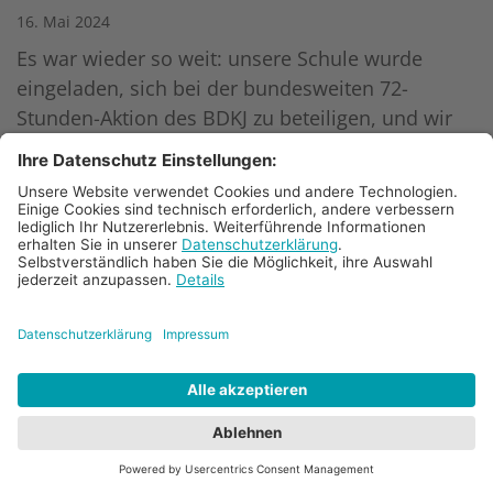
16. Mai 2024
Es war wieder so weit: unsere Schule wurde
eingeladen, sich bei der bundesweiten 72-
Stunden-Aktion des BDKJ zu beteiligen, und wir
haben zugesagt! In ganz Deutschland starteten
ab Donnerstag, dem 18. April 2024, Projekte, die
die „Welt ein Stückchen besser machen“ wollen.
Mehr