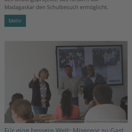
Madagaskar den Schulbesuch ermöglicht.
Mehr
© Bischöfliches Gymnasium St. Ursula Geilenkirchen (Dominik Esser)
Für eine bessere Welt: Misereor zu Gast