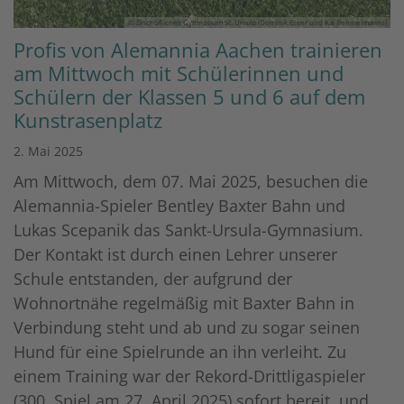
© Bischöfliches Gymnasium St. Ursula (Dominik Esser und Kai Beemelmanns)
Profis von Alemannia Aachen trainieren
am Mittwoch mit Schülerinnen und
Schülern der Klassen 5 und 6 auf dem
Kunstrasenplatz
2. Mai 2025
Am Mittwoch, dem 07. Mai 2025, besuchen die
Alemannia-Spieler Bentley Baxter Bahn und
Lukas Scepanik das Sankt-Ursula-Gymnasium.
Der Kontakt ist durch einen Lehrer unserer
Schule entstanden, der aufgrund der
Wohnortnähe regelmäßig mit Baxter Bahn in
Verbindung steht und ab und zu sogar seinen
Hund für eine Spielrunde an ihn verleiht. Zu
einem Training war der Rekord-Drittligaspieler
(300. Spiel am 27. April 2025) sofort bereit, und