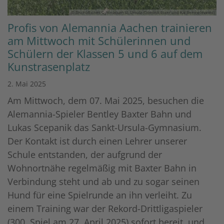
© Bischöfliches Gymnasium St. Ursula (Dominik Esser und Kai Beemelmanns)
Profis von Alemannia Aachen trainieren
am Mittwoch mit Schülerinnen und
Schülern der Klassen 5 und 6 auf dem
Kunstrasenplatz
2. Mai 2025
Am Mittwoch, dem 07. Mai 2025, besuchen die
Alemannia-Spieler Bentley Baxter Bahn und
Lukas Scepanik das Sankt-Ursula-Gymnasium.
Der Kontakt ist durch einen Lehrer unserer
Schule entstanden, der aufgrund der
Wohnortnähe regelmäßig mit Baxter Bahn in
Verbindung steht und ab und zu sogar seinen
Hund für eine Spielrunde an ihn verleiht. Zu
einem Training war der Rekord-Drittligaspieler
(300. Spiel am 27. April 2025) sofort bereit, und