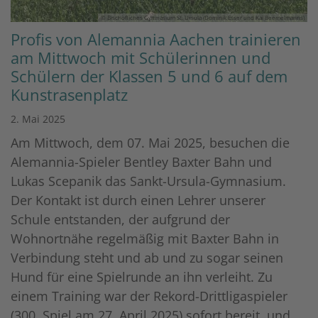
© Bischöfliches Gymnasium St. Ursula (Dominik Esser und Kai Beemelmanns)
Profis von Alemannia Aachen trainieren
am Mittwoch mit Schülerinnen und
Schülern der Klassen 5 und 6 auf dem
Kunstrasenplatz
2. Mai 2025
Am Mittwoch, dem 07. Mai 2025, besuchen die
Alemannia-Spieler Bentley Baxter Bahn und
Lukas Scepanik das Sankt-Ursula-Gymnasium.
Der Kontakt ist durch einen Lehrer unserer
Schule entstanden, der aufgrund der
Wohnortnähe regelmäßig mit Baxter Bahn in
Verbindung steht und ab und zu sogar seinen
Hund für eine Spielrunde an ihn verleiht. Zu
einem Training war der Rekord-Drittligaspieler
(300. Spiel am 27. April 2025) sofort bereit, und