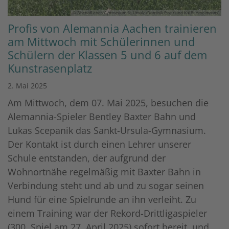
© Bischöfliches Gymnasium St. Ursula (Dominik Esser und Kai Beemelmanns)
Profis von Alemannia Aachen trainieren
am Mittwoch mit Schülerinnen und
Schülern der Klassen 5 und 6 auf dem
Kunstrasenplatz
2. Mai 2025
Am Mittwoch, dem 07. Mai 2025, besuchen die
Alemannia-Spieler Bentley Baxter Bahn und
Lukas Scepanik das Sankt-Ursula-Gymnasium.
Der Kontakt ist durch einen Lehrer unserer
Schule entstanden, der aufgrund der
Wohnortnähe regelmäßig mit Baxter Bahn in
Verbindung steht und ab und zu sogar seinen
Hund für eine Spielrunde an ihn verleiht. Zu
einem Training war der Rekord-Drittligaspieler
(300. Spiel am 27. April 2025) sofort bereit, und