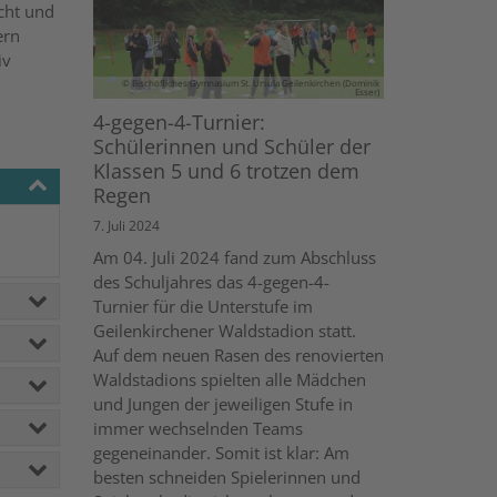
cht und
ern
iv
© Bischöfliches Gymnasium St. Ursula Geilenkirchen (Dominik
Esser)
4-gegen-4-Turnier:
Schülerinnen und Schüler der
Klassen 5 und 6 trotzen dem
Regen
7. Juli 2024
Am 04. Juli 2024 fand zum Abschluss
des Schuljahres das 4-gegen-4-
Turnier für die Unterstufe im
Geilenkirchener Waldstadion statt.
Auf dem neuen Rasen des renovierten
Waldstadions spielten alle Mädchen
und Jungen der jeweiligen Stufe in
immer wechselnden Teams
gegeneinander. Somit ist klar: Am
besten schneiden Spielerinnen und