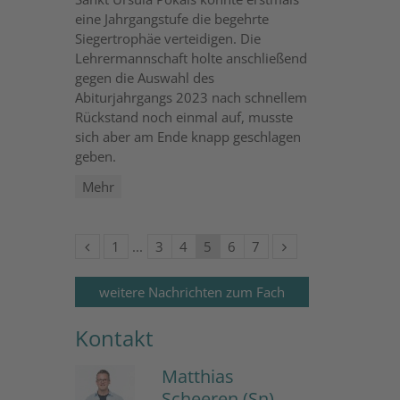
eine Jahrgangstufe die begehrte
Siegertrophäe verteidigen. Die
Lehrermannschaft holte anschließend
gegen die Auswahl des
Abiturjahrgangs 2023 nach schnellem
Rückstand noch einmal auf, musste
sich aber am Ende knapp geschlagen
geben.
Mehr
Vorherige Seite
Erste Seite
Nächste Seite
1
3
4
5
6
7
weitere Nachrichten zum Fach
Kontakt
Matthias
Scheeren (Sn)