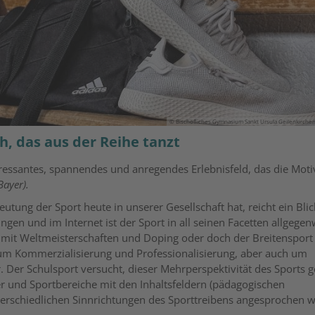
© Bischöfliches Gymnasium Sankt Ursula Geilenkirchen
h, das aus der Reihe tanzt
eressantes, spannendes und anregendes Erlebnisfeld, das die Moti
Bayer).
ung der Sport heute in unserer Gesellschaft hat, reicht ein Blick
ngen und im Internet ist der Sport in all seinen Facetten allgegen
rt mit Weltmeisterschaften und Doping oder doch der Breitenspor
 um Kommerzialisierung und Professionalisierung, aber auch um
r. Der Schulsport versucht, dieser Mehrperspektivität des Sports g
r und Sportbereiche mit den Inhaltsfeldern (pädagogischen
terschiedlichen Sinnrichtungen des Sporttreibens angesprochen 