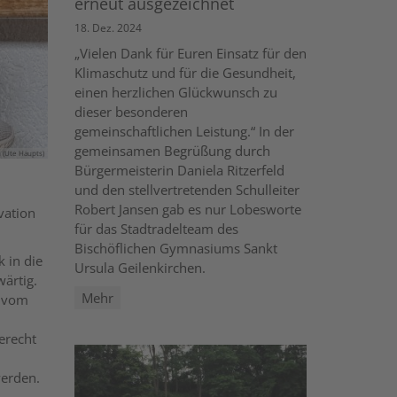
erneut ausgezeichnet
18. Dez. 2024
„Vielen Dank für Euren Einsatz für den
Klimaschutz und für die Gesundheit,
einen herzlichen Glückwunsch zu
dieser besonderen
gemeinschaftlichen Leistung.“ In der
gemeinsamen Begrüßung durch
 (Ute Haupts)
Bürgermeisterin Daniela Ritzerfeld
und den stellvertretenden Schulleiter
Robert Jansen gab es nur Lobesworte
vation
für das Stadtradelteam des
Bischöflichen Gymnasiums Sankt
 in die
Ursula Geilenkirchen.
wärtig.
Mehr
t vom
erecht
werden.