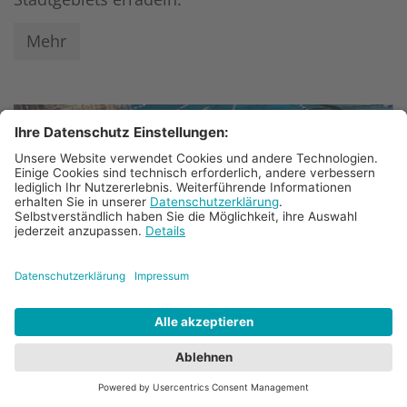
Mehr
© Bischöfliches Gymnasium St. Ursula Geilenkirchen (Eva Dahlmanns)
Schwimmwettkämpfe 2024: Gymnasium Sankt
Ursula Geilenkirchen verteidigt erfolgreich
den Kreismeistertitel