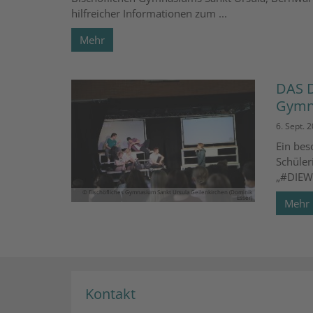
hilfreicher Informationen zum ...
Mehr
DAS D
Gymna
6. Sept. 
Ein bes
Schüler
„#DIEWE
© Bischöfliches Gymnasium Sankt Ursula Geilenkirchen (Dominik
Esser)
Mehr
Kontakt