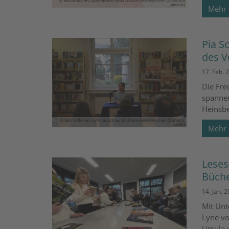
© Bischöfliches Gymnasium Sankt Ursula Geilenkirchen (Christina
Jansen)
Mehr
Pia S
des V
17. Feb. 
Die Fre
spannen
Heinsbe
© Bischöfliches Gymnasium Sankt Ursula Geilenkirchen (Dominik
Esser)
Mehr
Leses
Büche
14. Jan. 
Mit Unt
Lyne vo
Ursula 