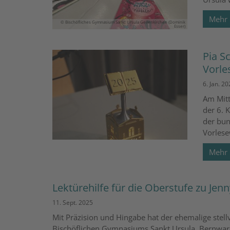
Mehr
© Bischöfliches Gymnasium Sankt Ursula Geilenkirchen (Dominik
Esser)
Pia S
Vorle
6. Jan. 20
Am Mitt
der 6. 
der bun
Vorlese
Mehr
Lektürehilfe für die Oberstufe zu J
11. Sept. 2025
Mit Präzision und Hingabe hat der ehemalige stell
Bischöflichen Gymnasiums Sankt Ursula, Bernwar