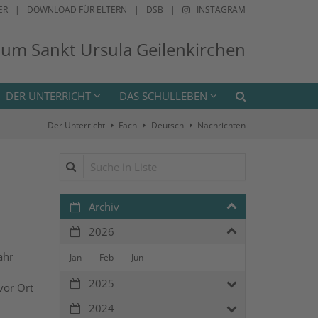
ER
DOWNLOAD FÜR ELTERN
DSB
INSTAGRAM
ium Sankt Ursula Geilenkirchen
DER UNTERRICHT
DAS SCHULLEBEN
Der Unterricht
Fach
Deutsch
Nachrichten
Suche in Liste
Archiv
2026
ahr
Jan
Feb
Jun
2025
vor Ort
2024