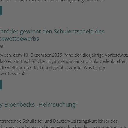
chröder gewinnt den Schulentscheid des
sewettbewerbs
26
woch, dem 10. Dezember 2025, fand der diesjährige Vorlesewet
Klassen am Bischöflichen Gymnasium Sankt Ursula Geilenkirchen s
desweit zum 67. Mal durchgeführt wurde. Was ist der
wettbewerb? ...
enny Erpenbecks „Heimsuchung“
vertretende Schulleiter und Deutsch-Leistungskurslehrer des
d Coers, wieder einmal eine beeindruckende Zusammenstellung