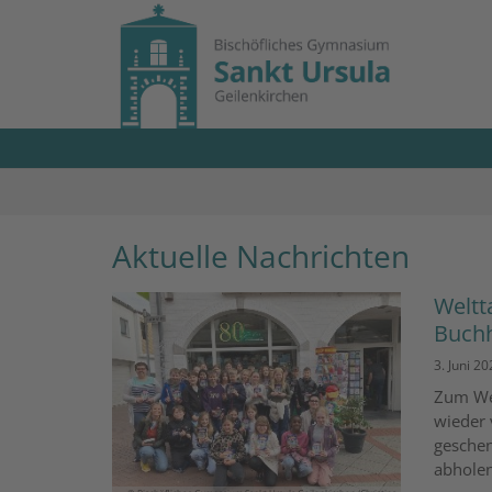
Zum Inhalt springen
Aktuelle Nachrichten
Weltt
Buchh
3. Juni 20
Zum Wel
wieder 
geschenk
abholen.