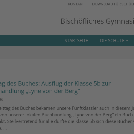
KONTAKT
DOWNLOAD FÜR SCHÜL
Bischöfliches Gymnas
STARTSEITE
DIE SCHULE
ag des Buches: Ausflug der Klasse 5b zur
andlung „Lyne von der Berg“
26
ttag des Buches bekamen unsere Fünftklässler auch in diesem J
von unserer lokalen Buchhandlung „Lyne von der Berg“ ein Buch
t. Stellvertretend für alle durfte die Klasse 5b sich diese Bücher 
 ...