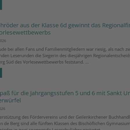
chröder aus der Klasse 6d gewinnt das Regionalfi
orlesewettbewerbs
2026
ude bei allen Fans und Familienmitgliedern war riesig, als nach zw
den Leserunden die Siegerin des diesjährigen Regionalentscheid
rg Süd des Vorlesewettbewerbs feststand. ...
paß für die Jahrgangsstufen 5 und 6 mit Sankt U
rwürfel
2026
erstützung des Fördervereins und der Geilenkirchener Buchhand
n de Berg sind alle fünften Klassen des Bischöflichen Gymnasiu
wieder in zwei spannende Leseschuljahre gestartet. ...