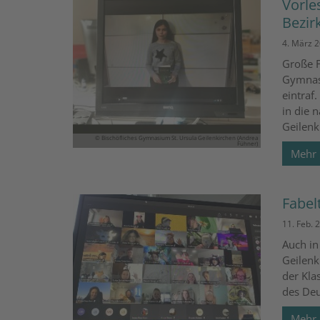
Vorle
Bezir
4. März 
Große F
Gymnasi
eintraf
in die 
Geilenk
© Bischöfliches Gymnasium St. Ursula Geilenkirchen (Andrea
Fühner)
Mehr
Fabel
11. Feb. 
Auch in
Geilenk
der Kla
des Deu
Mehr