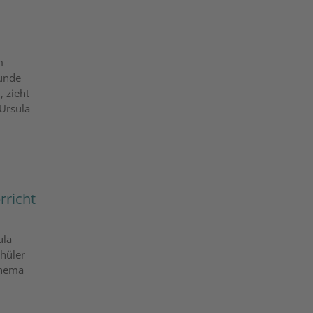
m
runde
, zieht
 Ursula
rricht
ula
chüler
Thema