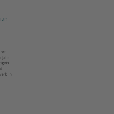
lian
hrt.
m Jahr
ignis
nt
werb in