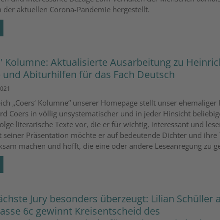
n der aktuellen Corona-Pandemie hergestellt.
' Kolumne: Aktualisierte Ausarbeitung zu Heinric
 und Abiturhilfen für das Fach Deutsch
2021
ich „Coers‘ Kolumne“ unserer Homepage stellt unser ehemaliger 
d Coers in völlig unsystematischer und in jeder Hinsicht beliebig
lge literarische Texte vor, die er für wichtig, interessant und les
it seiner Präsentation möchte er auf bedeutende Dichter und ihre 
sam machen und hofft, die eine oder andere Leseanregung zu g
ächste Jury besonders überzeugt: Lilian Schüller 
lasse 6c gewinnt Kreisentscheid des