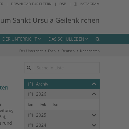
ER
DOWNLOAD FÜR ELTERN
DSB
INSTAGRAM
ium Sankt Ursula Geilenkirchen
DER UNTERRICHT
DAS SCHULLEBEN
Der Unterricht
Fach
Deutsch
Nachrichten
Suche in Liste
Archiv
iten
2026
n
Jan
Feb
Jun
eitung,
2025
8a),
e rund
2024