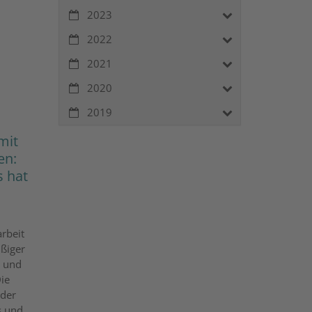
2023
2022
2021
2020
2019
mit
en:
s hat
rbeit
ißiger
a und
ie
nder
s und