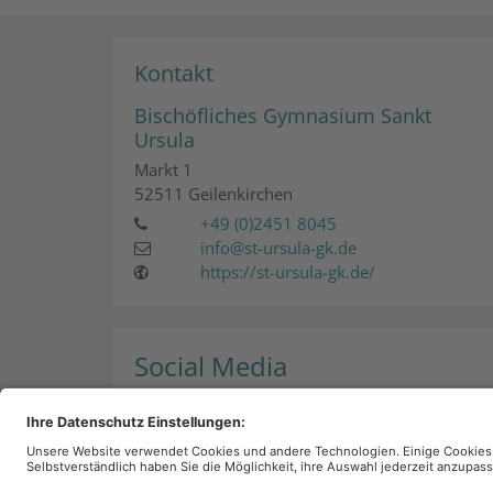
Kontakt
Bischöfliches Gymnasium Sankt
Ursula
Markt 1
52511
Geilenkirchen
+49 (0)2451 8045
info@st-ursula-gk.de
https://st-ursula-gk.de/
Social Media