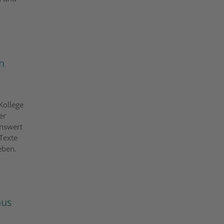
h
Kollege
er
enswert
Texte
eben.
aus