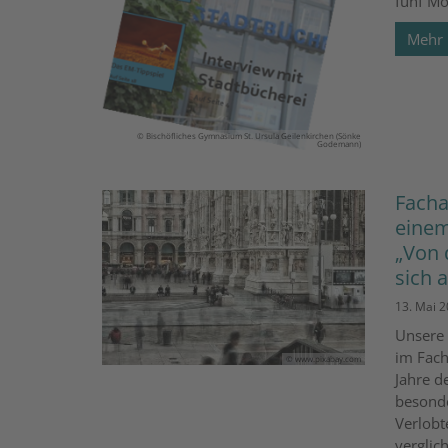
fünf Mo
Mehr
© Bischöfliches Gymnasium St. Ursula Geilenkirchen (Sönke
Godemann)
Facha
einem
„Von 
sich a
13. Mai 
Unsere 
im Fach
© www.pixabay.com
Jahre d
besonde
Verlobt
verglic