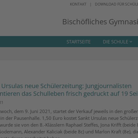
KONTAKT
DOWNLOAD FÜR SCHÜL
Bischöfliches Gymnas
STARTSEITE
DIE SCHULE
 Ursulas neue Schülerzeitung: Jungjournalisten
ntieren das Schulleben frisch gedruckt auf 19 Se
21
woch, dem 9. Juni 2021, startet der Verkauf jeweils in den große
in der Pausenhalle. 1,50 Euro kostet Sankt Ursulas neue Schülerz
 wurde sie von den 8.-Klässlern Raphael Steffes, Jona Krifft (beide 
odemann, Alexander Kaliciak (beide 8c) und Marlon Kraft (8e), di