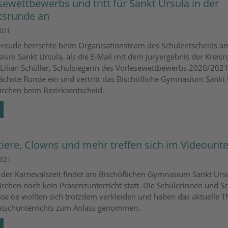
sewettbewerbs und tritt für Sankt Ursula in der
ksrunde an
2021
reude herrschte beim Organisationsteam des Schulentscheids a
um Sankt Ursula, als die E-Mail mit dem Juryergebnis der Kreis
. Lilian Schüller, Schulsiegerin des Vorlesewettbewerbs 2020/2021
nächste Runde ein und vertritt das Bischöfliche Gymnasium Sankt
irchen beim Bezirksentscheid.
tiere, Clowns und mehr treffen sich im Videounte
2021
 der Karnevalszeit findet am Bischöflichen Gymnasium Sankt Urs
irchen noch kein Präsenzunterricht statt. Die Schülerinnen und S
sse 6e wollten sich trotzdem verkleiden und haben das aktuelle 
tschunterrichts zum Anlass genommen.