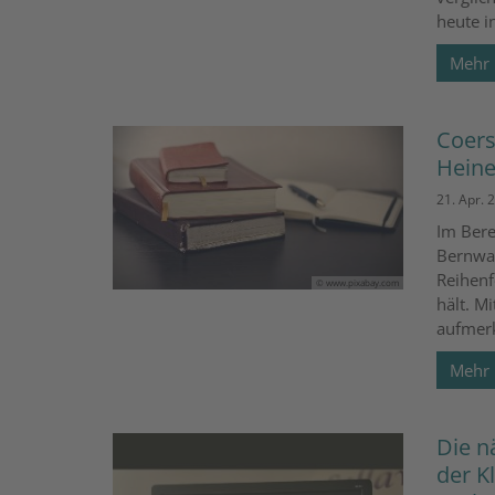
heute i
Mehr
Coers
Heine
21. Apr. 
Im Bere
Bernwar
Reihenfo
© www.pixabay.com
hält. M
aufmerk
Mehr
Die n
der K