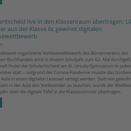
entscheid live in den Klassenraum übertragen: Li
ler aus der Klasse 6c gewinnt digitalen
sewettbewerb
21
desweit organisierte Vorlesewettbewerb des Börsenvereins des
en Buchhandels wird in diesem Schuljahr zum 62. Mal durchgefü
onell findet der Schulentscheid am St.-Ursula-Gymnasium in jede
mber statt – aufgrund der Corona-Pandemie musste das Großere
 Aula in einen digitalen Lesesaal verlegt werden. Statt wie gewoh
am in der Aula den Vorlesenden zu lauschen, wurde der Wettbe
Jahr über die digitale Tafel in die Klassenzimmer übertragen.
e Seite