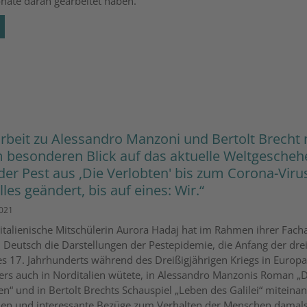
nate daran gearbeitet haben.
rbeit zu Alessandro Manzoni und Bertolt Brecht 
 besonderen Blick auf das aktuelle Weltgescheh
der Pest aus ,Die Verlobten' bis zum Corona-Viru
lles geändert, bis auf eines: Wir.“
2021
italienische Mitschülerin Aurora Hadaj hat im Rahmen ihrer Facha
 Deutsch die Darstellungen der Pestepidemie, die Anfang der dre
es 17. Jahrhunderts während des Dreißigjährigen Kriegs in Europ
rs auch in Norditalien wütete, in Alessandro Manzonis Roman „D
en“ und in Bertolt Brechts Schauspiel „Leben des Galilei“ miteina
hen und interessante Bezüge zum Verhalten der Menschen damal