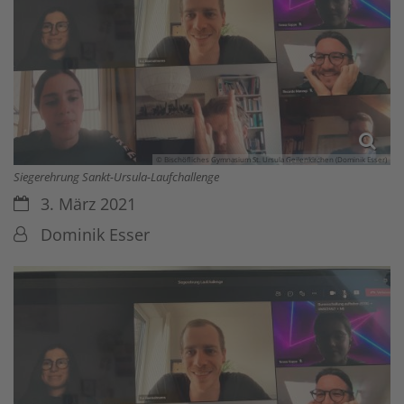
© Bischöfliches Gymnasium St. Ursula Geilenkirchen (Dominik Esser)
Siegerehrung Sankt-Ursula-Laufchallenge
Datum:
3. März 2021
Von:
Dominik Esser