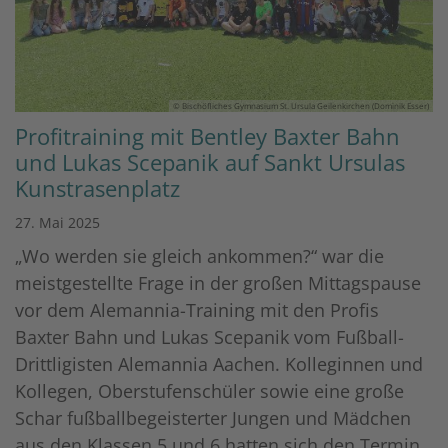
© Bischöfliches Gymnasium St. Ursula Geilenkirchen (Dominik Esser)
Profitraining mit Bentley Baxter Bahn
und Lukas Scepanik auf Sankt Ursulas
Kunstrasenplatz
27. Mai 2025
„Wo werden sie gleich ankommen?“ war die
meistgestellte Frage in der großen Mittagspause
vor dem Alemannia-Training mit den Profis
Baxter Bahn und Lukas Scepanik vom Fußball-
Drittligisten Alemannia Aachen. Kolleginnen und
Kollegen, Oberstufenschüler sowie eine große
Schar fußballbegeisterter Jungen und Mädchen
aus den Klassen 5 und 6 hatten sich den Termin