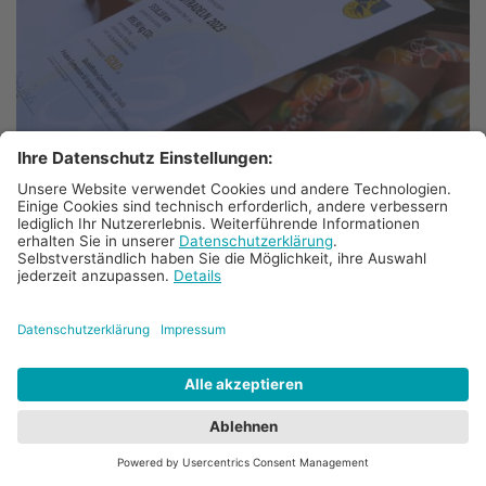
© Bischöfliches Gymnasium St. Ursula Geilenkirchen (Dominik Esser)
Sankt Ursula gewinnt das Stadtradeln
2023: Urkundenübergabe durch
Geilenkirchens Bürgermeisterin mit
einer sicher wohlschmeckenden
Überraschung
11. Okt. 2023
Das Bischöfliche Gymnasium Sankt Ursula hat
das Stadtradeln 2023 in Geilenkirchen gewonnen.
Schülerinnen und Schüler, Eltern und das
Lehrerkollegium sind im Projektzeitraum
zwischen dem 05. und 25. Mai 2023 gemeinsam