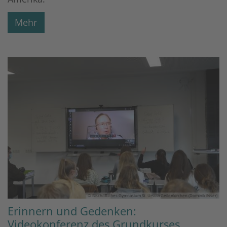
Mehr
© Bischöfliches Gymnasium St. Ursula Geilenkirchen (Dominik Esser)
Erinnern und Gedenken:
Videokonferenz des Grundkurses