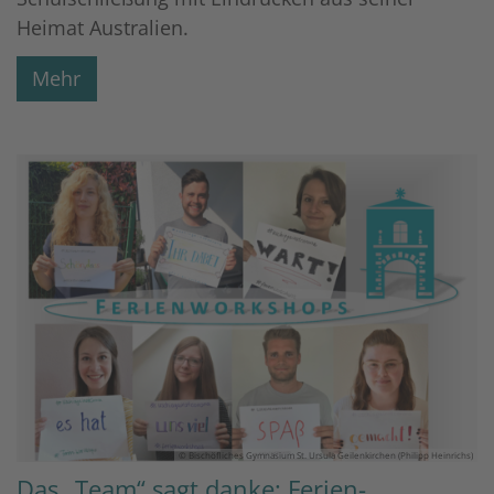
Heimat Australien.
Mehr
© Bischöfliches Gymnasium St. Ursula Geilenkirchen (Philipp Heinrichs)
Das „Team“ sagt danke: Ferien-