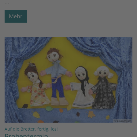
...
Mehr
© pixabay.com
:
Auf die Bretter, fertig, los!
Probentermin