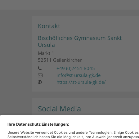
Kontakt
Bischöfliches Gymnasium Sankt
Ursula
Markt 1
52511
Geilenkirchen
+49 (0)2451 8045
info@st-ursula-gk.de
https://st-ursula-gk.de/
Social Media