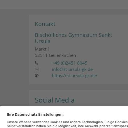
Kontakt
Bischöfliches Gymnasium Sankt
Ursula
Markt 1
52511
Geilenkirchen
+49 (0)2451 8045
info@st-ursula-gk.de
https://st-ursula-gk.de/
Social Media