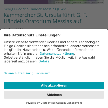
© Bischöfliches Gymnasium St. Ursula Geilenkirchen
:
Georg Friedrich Händel: Messias (HWV 56)
Kammerchor St. Ursula führt G. F.
Händels Oratorium Messias auf
5. Nov. 2019
Der Kammerchor des Bischöflichen Gymnasiums
St. Ursula Geilenkirchen lädt herzlich zu zwei
Aufführungen des Oratoriums „Messias“ von
Georg Friedrich Händel (1685 – 1759) ein:
Samstag, 7. Dezember 2019, 18.00 Uhr in St. ...
Mehr