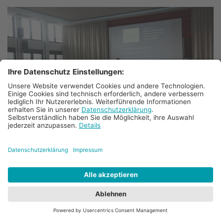
© Peter Pauli / Realschule Geilenkirchen
Bewegende Begegnung mit der
Holocaust-Überlebenden Henriette Kretz
11. Mai 2026
Am vergangenen Donnerstag, dem 7. Mai, durfte
der EF-GK9-Geschichtskurs unseres Gymnasiums