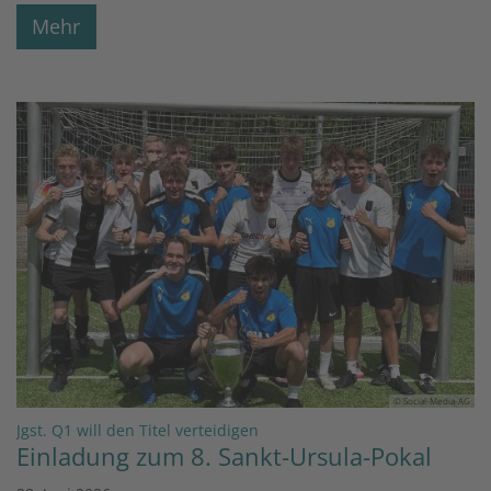
Mehr
© Social-Media-AG
:
Jgst. Q1 will den Titel verteidigen
Einladung zum 8. Sankt-Ursula-Pokal