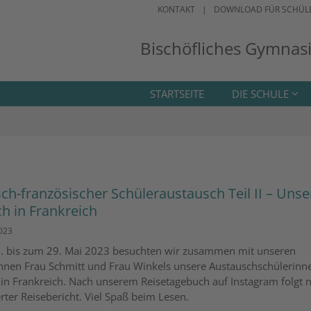
KONTAKT
DOWNLOAD FÜR SCHÜL
Bischöfliches Gymnas
STARTSEITE
DIE SCHULE
ch-französischer Schüleraustausch Teil II – Unse
h in Frankreich
2023
 bis zum 29. Mai 2023 besuchten wir zusammen mit unseren
nnen Frau Schmitt und Frau Winkels unsere Austauschschülerinn
 in Frankreich. Nach unserem Reisetagebuch auf Instagram folgt 
ierter Reisebericht. Viel Spaß beim Lesen.