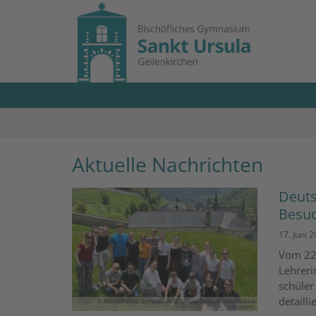
Zum Inhalt springen
Aktuelle Nachrichten
Deuts
Besuc
17. Juni 
Vom 22.
Lehreri
schüler
detaill
© Bischöfliches Gymnasium St. Ursula Geilenkirchen (Saskia
Küsters)