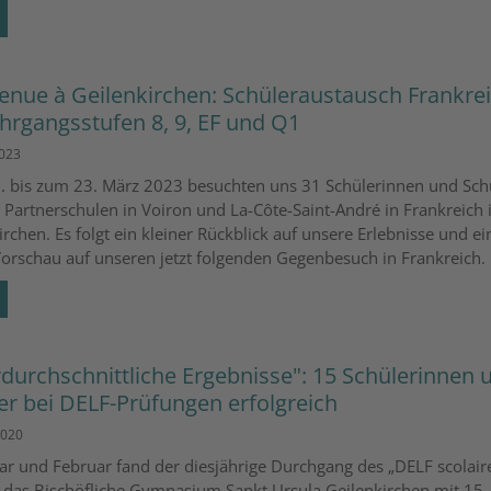
enue à Geilenkirchen: Schüleraustausch Frankre
ahrgangsstufen 8, 9, EF und Q1
2023
 bis zum 23. März 2023 besuchten uns 31 Schülerinnen und Sch
 Partnerschulen in Voiron und La-Côte-Saint-André in Frankreich 
irchen. Es folgt ein kleiner Rückblick auf unsere Erlebnisse und ei
Vorschau auf unseren jetzt folgenden Gegenbesuch in Frankreich.
durchschnittliche Ergebnisse": 15 Schülerinnen 
er bei DELF-Prüfungen erfolgreich
2020
ar und Februar fand der diesjährige Durchgang des „DELF scolaire“
das Bischöfliche Gymnasium Sankt Ursula Geilenkirchen mit 15