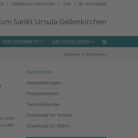
ER
DOWNLOAD FÜR ELTERN
DSB
INSTAGRAM
ium Sankt Ursula Geilenkirchen
DER UNTERRICHT
DAS SCHULLEBEN
Aktuelles
Nachrichten
Nachrichten
Veranstaltungen
r
Pressestimmen
Terminkalender
Download für Schüler
en und -
nun ein
Download für Eltern