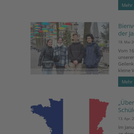
Mehr
Bienv
der J
18. Mai 
Vom 16.
unserer
Geilenk
kleine 
© Bischöfliches Gymnasium St. Ursula Geilenkirchen (Saskia
Küsters)
Mehr
„Über
Schül
13. Apr. 
Im Janu
an dem 