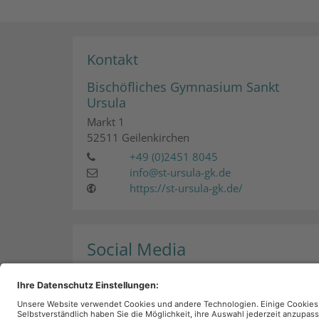
Kontakt
Bischöfliches Gymnasium Sankt
Ursula
Markt 1
52511
Geilenkirchen
+49 (0)2451 8045
info@st-ursula-gk.de
https://st-ursula-gk.de/
Social Media