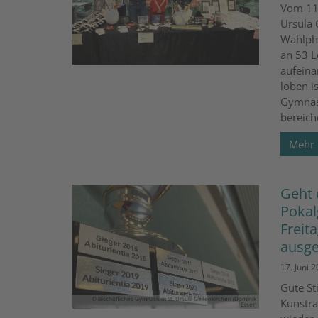
Vom 11.
Ursula 
Wahlph
an 53 L
aufeina
loben i
Gymnasi
bereich
Mehr
Geht 
Pokal
Freit
ausge
17. Juni 
Gute St
© Bischöfliches Gymnasium St. Ursula Geilenkirchen (Dominik
Kunstra
Esser)