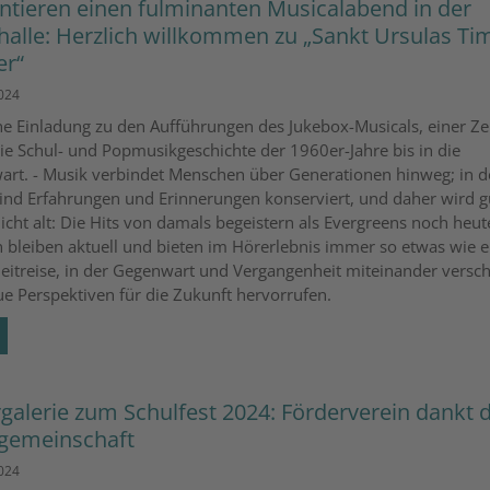
ntieren einen fulminanten Musicalabend in der
halle: Herzlich willkommen zu „Sankt Ursulas Ti
er“
2024
he Einladung zu den Aufführungen des Jukebox-Musicals, einer Zei
ie Schul- und Popmusikgeschichte der 1960er-Jahre bis in die
rt. - Musik verbindet Menschen über Generationen hinweg; in d
ind Erfahrungen und Erinnerungen konserviert, und daher wird g
icht alt: Die Hits von damals begeistern als Evergreens noch heute
bleiben aktuell und bieten im Hörerlebnis immer so etwas wie e
Zeitreise, in der Gegenwart und Vergangenheit miteinander vers
e Perspektiven für die Zukunft hervorrufen.
rgalerie zum Schulfest 2024: Förderverein dankt 
gemeinschaft
2024