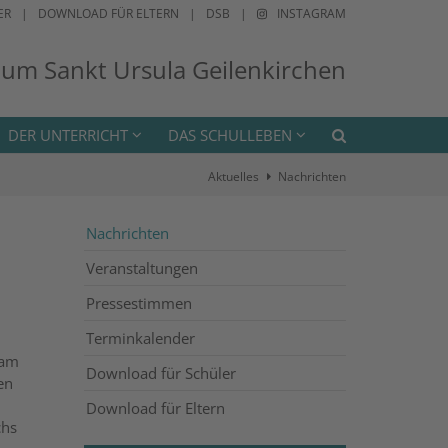
ER
DOWNLOAD FÜR ELTERN
DSB
INSTAGRAM
ium Sankt Ursula Geilenkirchen
DER UNTERRICHT
DAS SCHULLEBEN
Aktuelles
Nachrichten
Nachrichten
Veranstaltungen
Pressestimmen
Terminkalender
 am
Download für Schüler
en
Download für Eltern
chs