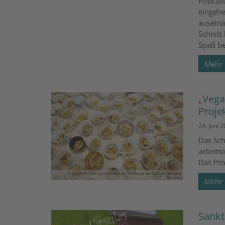
Podcast
eingehe
auseina
Schnitt 
Spaß b
Mehr
„Vega
Proj
24. Juni 
Das Sch
arbeits
Das Pro
© Bischöfliches Gymnasium St. Ursula Geilenkirchen (Renate
Rauber)
Mehr
Sankt