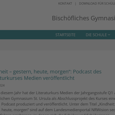
KONTAKT
DOWNLOAD FÜR SCHÜL
Bischöfliches Gymnas
STARTSEITE
DIE SCHULE
heit – gestern, heute, morgen“: Podcast des
aturkurses Medien veröffentlicht
2024
 diesem Jahr hat der Literaturkurs Medien der Jahrgangsstufe Q1
lichen Gymnasium St. Ursula als Abschlussprojekt des Kurses ein
 Podcast produziert und veröffentlicht. Unter dem Titel „Kindheit:
, heute, morgen“ sind auf dem Landesmedienportal NRWision se