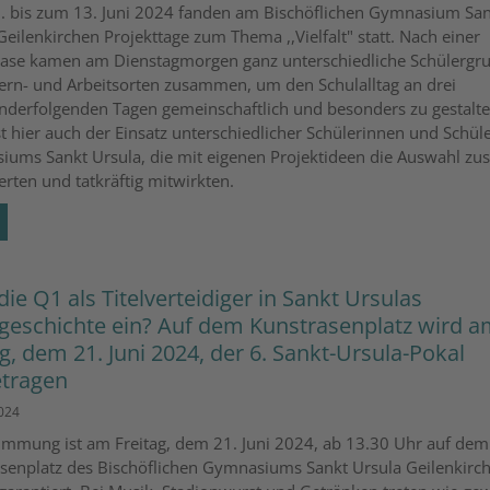
 bis zum 13. Juni 2024 fanden am Bischöflichen Gymnasium San
Geilenkirchen Projekttage zum Thema ,,Vielfalt" statt. Nach einer
ase kamen am Dienstagmorgen ganz unterschiedliche Schülergr
ern- und Arbeitsorten zusammen, um den Schulalltag an drei
nderfolgenden Tagen gemeinschaftlich und besonders zu gestalte
st hier auch der Einsatz unterschiedlicher Schülerinnen und Schül
ums Sankt Ursula, die mit eigenen Projektideen die Auswahl zus
erten und tatkräftig mitwirkten.
die Q1 als Titelverteidiger in Sankt Ursulas
geschichte ein? Auf dem Kunstrasenplatz wird a
ag, dem 21. Juni 2024, der 6. Sankt-Ursula-Pokal
tragen
2024
immung ist am Freitag, dem 21. Juni 2024, ab 13.30 Uhr auf dem
senplatz des Bischöflichen Gymnasiums Sankt Ursula Geilenkirc