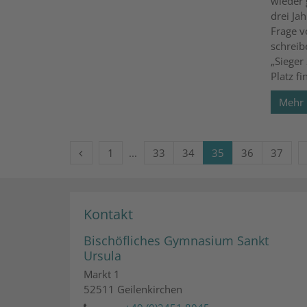
wieder 
drei Ja
Frage v
schreib
„Sieger
Platz fi
Mehr
Vorherige Seite
Erste Seite
1
33
34
35
36
37
Kontakt
Bischöfliches Gymnasium Sankt
Ursula
Markt 1
52511
Geilenkirchen