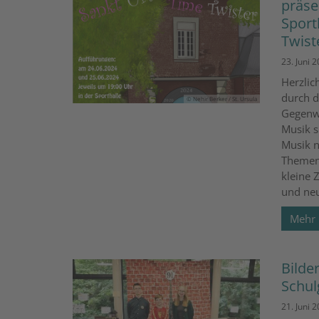
präse
Sport
Twist
23. Juni 
Herzlic
durch d
© Nehir Berker / St. Ursula
Gegenwa
Musik s
Musik n
Themen 
kleine 
und neu
Mehr
Bilde
Schul
21. Juni 