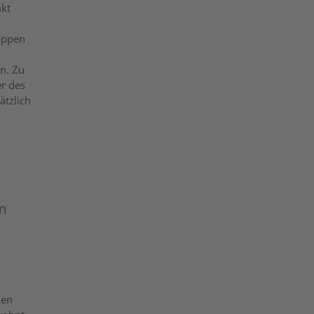
kt
uppen
n. Zu
er des
ätzlich
m
hen