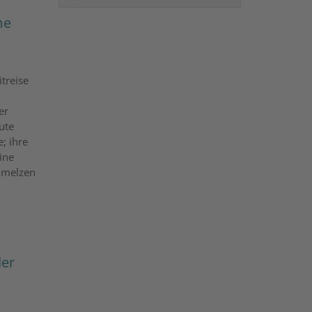
me
treise
er
ute
; ihre
ine
chmelzen
der