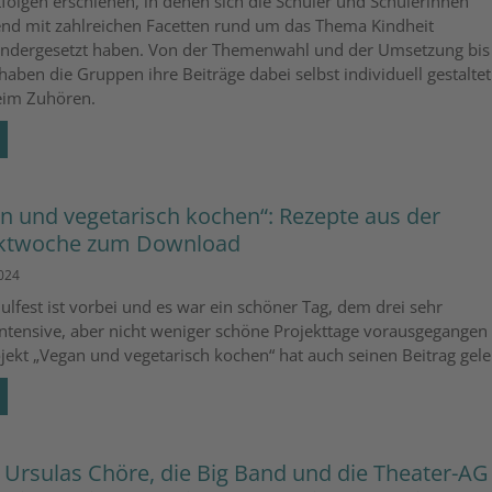
folgen erschienen, in denen sich die Schüler und Schülerinnen
nd mit zahlreichen Facetten rund um das Thema Kindheit
ndergesetzt haben. Von der Themenwahl und der Umsetzung bi
haben die Gruppen ihre Beiträge dabei selbst individuell gestaltet.
eim Zuhören.
n und vegetarisch kochen“: Rezepte aus der
ektwoche zum Download
2024
ulfest ist vorbei und es war ein schöner Tag, dem drei sehr
intensive, aber nicht weniger schöne Projekttage vorausgegangen 
jekt „Vegan und vegetarisch kochen“ hat auch seinen Beitrag geleis
 Ursulas Chöre, die Big Band und die Theater-AG