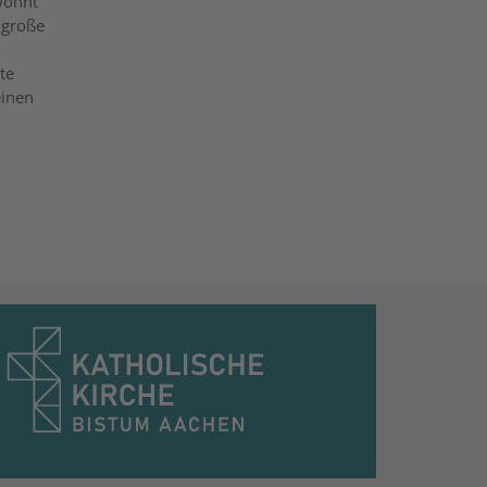
wohnt
 große
te
einen