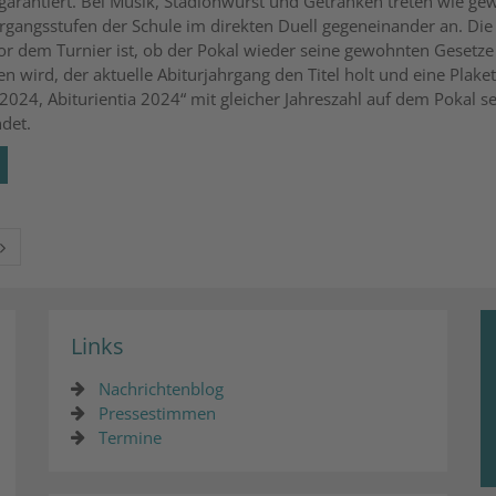
garantiert. Bei Musik, Stadionwurst und Getränken treten wie ge
hrgangsstufen der Schule im direkten Duell gegeneinander an. Die
or dem Turnier ist, ob der Pokal wieder seine gewohnten Gesetze
en wird, der aktuelle Abiturjahrgang den Titel holt und eine Plaket
 2024, Abiturientia 2024“ mit gleicher Jahreszahl auf dem Pokal s
ndet.
Nächste Seite
Links
Nachrichtenblog
Pressestimmen
Termine