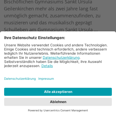
Bischöflichen Gymnasiums Sankt Ursula
Geilenkirchen mehr als zwei Jahre lang fast
unmöglich gemacht, zusammenzufinden, zu
musizieren und das musikalisch geprägt
Schulleben am Gymnasium Sankt Ursula ...
Mehr