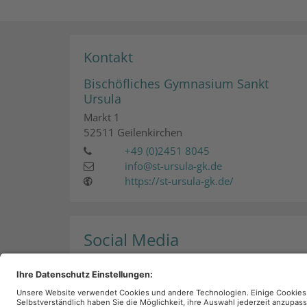
Kontakt
Bischöfliches Gymnasium Sankt
Ursula
Markt 1
52511
Geilenkirchen
+49 (0)2451 8045
info@st-ursula-gk.de
https://st-ursula-gk.de/
Social Media