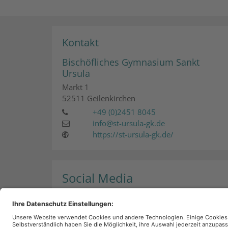
Kontakt
Bischöfliches Gymnasium Sankt
Ursula
Markt 1
52511
Geilenkirchen
+49 (0)2451 8045
info@st-ursula-gk.de
https://st-ursula-gk.de/
Social Media