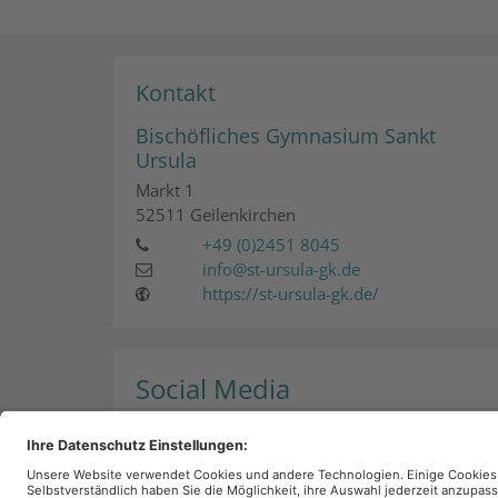
Kontakt
Bischöfliches Gymnasium Sankt
Ursula
Markt 1
52511
Geilenkirchen
+49 (0)2451 8045
info@st-ursula-gk.de
https://st-ursula-gk.de/
Social Media