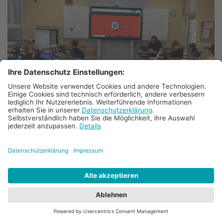
© Bischöfliches Gymnasium St. Ursula Geilenkirchen (Brigitte Reymer)
Medien-Präventionsprojekt „Innocence
in Danger“ am Bischöflichen
Gymnasium Sankt Ursula Geilenkirchen
9. Feb. 2023
Im Rahmen der Prävention gegen sexualisierte
Gewalt mittels digitaler Medien wurden Anfang
Februar alle Schülerinnen und Schüler der
Jahrgangsstufe 6 des Gymnasiums Sankt Ursula