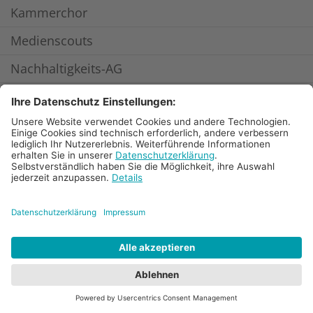
Kammerchor
Medienscouts
Nachhaltigkeits-AG
Radio-AG
Robo-AG
Schach-AG
Schulsanitäter
Science AG
Social-Media-AG
Sporthelfer
Theater-AG