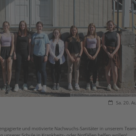
© Bischöfliches Gymnasium St. Ursula Geilenkirchen (Chri
Datum:
Sa. 20. A
r engagierte und motivierte Nachwuchs-Sanitäter in unserem Team
 unserer Schule in Krankheits- oder Notfällen helfen wollen!