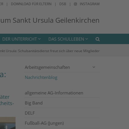
ER
DOWNLOAD FÜR ELTERN
DSB
INSTAGRAM
ium Sankt Ursula Geilenkirchen
DER UNTERRICHT
DAS SCHULLEBEN
 Ursula: Schulsanitätsdienst freut sich über neue Mitglieder
Arbeitsgemeinschaften
a:
Nachrichtenblog
allgemeine AG-Informationen
äter
heits-
Big Band
DELF
Fußball-AG (Jungen)