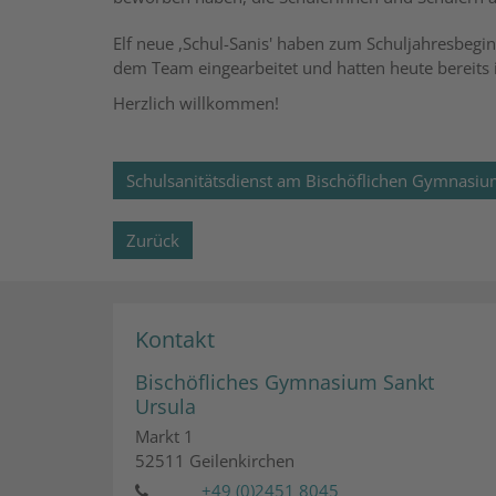
Elf neue ,Schul-Sanis' haben zum Schuljahresbegi
dem Team eingearbeitet und hatten heute bereits 
Herzlich willkommen!
Schulsanitätsdienst am Bischöflichen Gymnasiu
Zurück
Kontakt
Bischöfliches Gymnasium Sankt
Ursula
Markt 1
52511
Geilenkirchen
+49 (0)2451 8045