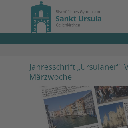
Zum Inhalt springen
Jahresschrift „Ursulaner": 
Märzwoche