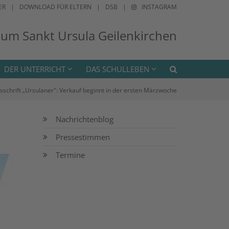
ER
DOWNLOAD FÜR ELTERN
DSB
INSTAGRAM
ium Sankt Ursula Geilenkirchen
DER UNTERRICHT
DAS SCHULLEBEN
sschrift „Ursulaner": Verkauf beginnt in der ersten Märzwoche
Nachrichtenblog
Pressestimmen
Termine