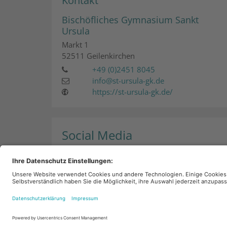
Kontakt
Bischöfliches Gymnasium Sankt
Ursula
Markt 1
52511
Geilenkirchen
+49 (0)2451 8045
info@st-ursula-gk.de
https://st-ursula-gk.de/
Social Media
© 2025 Bistum Aachen
Impressum
Datens