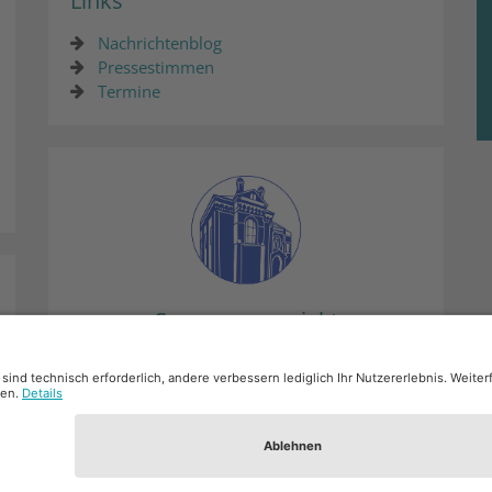
Links
Nachrichtenblog
Pressestimmen
Termine
Synagogenprojekt
Mehr
chutz
Barrierefreiheit