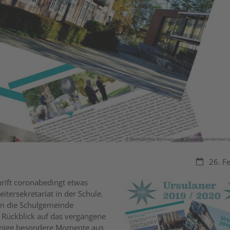
© Bischöfliches Gymnasium St. Ursula Geilenkirchen (
Datum:
26. F
hrift coronabedingt etwas
itersekretariat in der Schule.
an die Schulgemeinde
 Rückblick auf das vergangene
 einige besondere Momente aus