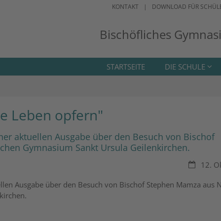
KONTAKT
DOWNLOAD FÜR SCHÜL
Bischöfliches Gymnas
STARTSEITE
DIE SCHULE
ne Leben opfern"
einer aktuellen Ausgabe über den Besuch von Bischof
ichen Gymnasium Sankt Ursula Geilenkirchen.
Datum:
12. O
uellen Ausgabe über den Besuch von Bischof Stephen Mamza aus N
kirchen.