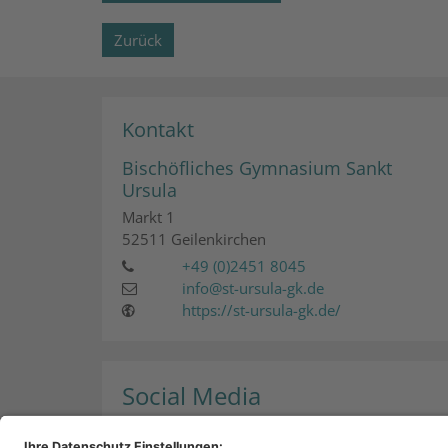
Zurück
Kontakt
Bischöfliches Gymnasium Sankt
Ursula
Markt 1
52511
Geilenkirchen
+49 (0)2451 8045
info@st-ursula-gk.de
https://st-ursula-gk.de/
Social Media