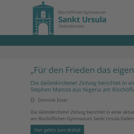
Zum Inhalt springen
„Für den Frieden das eige
Die
Geilenkirchener Zeitung
berichtet in 
Stephen Mamza aus Nigeria am Bischöfl
Von:
Dominik Esser
Die
Geilenkirchener Zeitung
berichtet in einer akt
am Bischöflichen Gymnasium Sankt Ursula Geilen
Hier geht's zum Artikel