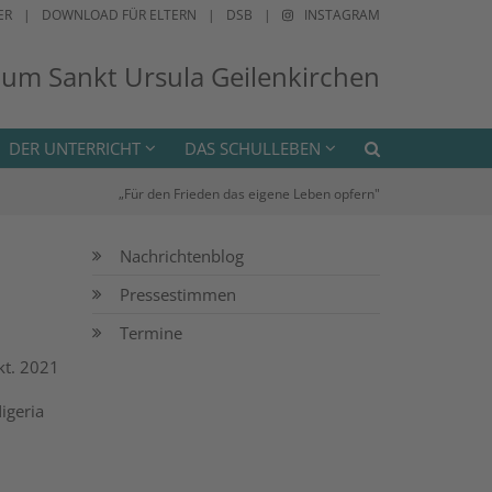
ER
DOWNLOAD FÜR ELTERN
DSB
INSTAGRAM
ium Sankt Ursula Geilenkirchen
DER UNTERRICHT
DAS SCHULLEBEN
„Für den Frieden das eigene Leben opfern"
Nachrichtenblog
Pressestimmen
Termine
kt. 2021
igeria