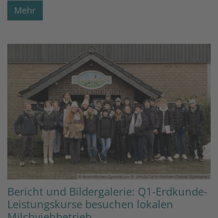
Mehr
© Bischöfliches Gymnasium St. Ursula Geilenkirchen (Tobias Sodekamp)
Bericht und Bildergalerie: Q1-Erdkunde-
Leistungskurse besuchen lokalen
Milchviehbetrieb