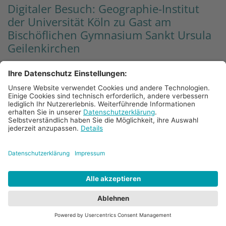
Digitaler Besuch: Geographie-Institut
der Universität Köln zu Gast am
Bischöflichen Gymnasium Sankt Ursula
Geilenkirchen
14. Nov. 2021
Am Freitag, dem 12. November 2021, haben die
Geographie-Leistungskurse der Q1 am digitalen
Tag der offenen Tür des Geographischen Instituts
der Universität Köln teilgenommen. In einer
Videokonferenz konnten die Schülerinnen und
Schüler in digitaler Form ein wenig
Universitätsluft schnuppern.
Mehr