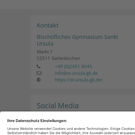
Kontakt
Bischöfliches Gymnasium Sankt
Ursula
Markt 1
52511
Geilenkirchen
+49 (0)2451 8045
info@st-ursula-gk.de
https://st-ursula-gk.de/
Social Media