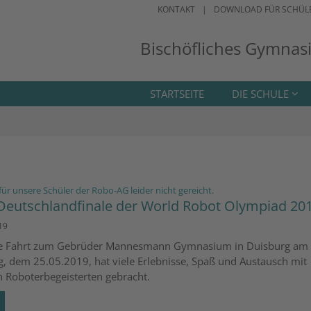
KONTAKT
DOWNLOAD FÜR SCHÜL
Bischöfliches Gymnas
STARTSEITE
DIE SCHULE
:
s für unsere Schüler der Robo-AG leider nicht gereicht.
eutschlandfinale der World Robot Olympiad 2019
19
ie Fahrt zum Gebrüder Mannesmann Gymnasium in Duisburg am
, dem 25.05.2019, hat viele Erlebnisse, Spaß und Austausch mit
 Roboterbegeisterten gebracht.