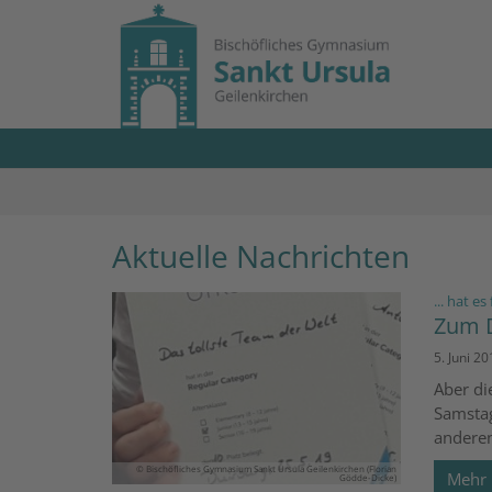
Zum Inhalt springen
Aktuelle Nachrichten
... hat e
Zum D
5. Juni 20
Aber d
Samstag
anderen
© Bischöfliches Gymnasium Sankt Ursula Geilenkirchen (Florian
Mehr
Gödde-Dicke)