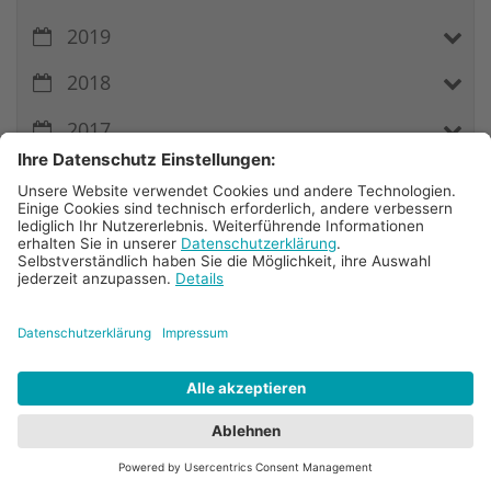
2019
2018
2017
Kontakt
Bischöfliches Gymnasium Sankt Ursula
Markt 1
52511
Geilenkirchen
+49 (0)2451 8045
info@st-ursula-gk.de
https://st-ursula-gk.de/